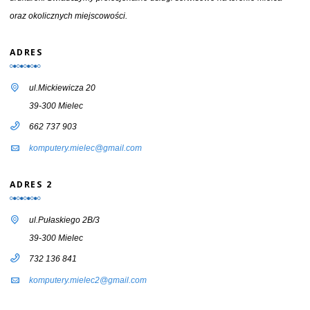
oraz okolicznych miejscowości.
ADRES
ul.Mickiewicza 20
39-300 Mielec
662 737 903
komputery.mielec@gmail.com
ADRES 2
ul.Pułaskiego 2B/3
39-300 Mielec
732 136 841
komputery.mielec2@gmail.com