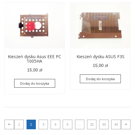
Kieszeń dysku Asus EEE PC
Kieszeń dysku ASUS F3S
1005HA
15,00
zł
15,00
zł
Dodaj do koszyka
Dodaj do koszyka
1
2
3
4
5
…
32
33
34